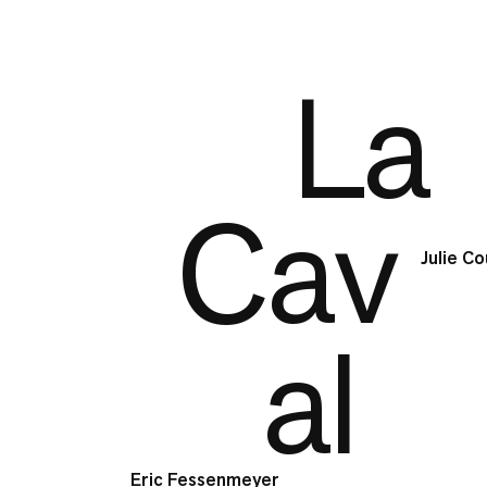
L
Cav
Julie C
a
l
Eric Fessenmeyer