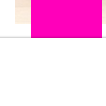
Journaux de bord
Lucie Gagneux
, photographe et vidéaste, a
accompagné l'équipe de TADAM ! en
résidence jusqu'à la création en février 2026.