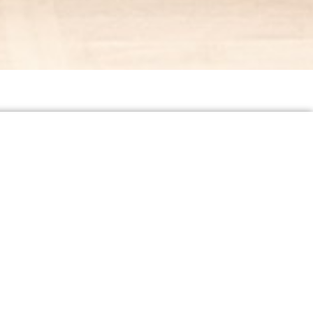
TADAM !
Création 2026
Jeune Public à partir de 6 ans
Pièce chorégraphique et musicale
Tadam ! est une pièce composée de
plusieurs tableaux chorégraphiques, où la
danse instinctivement musicale et
expressive, vient renforcer le caractère
puissant et direct des ouvertures d‘opéra