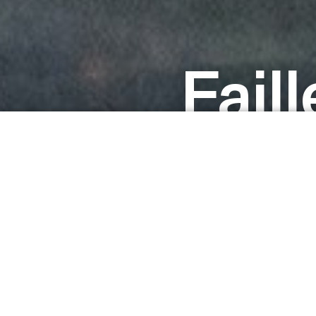
Faill
Les autres pièces
Failles
Création 2014
Clown
est le titre du poème d’Henri Michaux qui a inspiré et ac
Eric Fessenmeyer tout au long de cette création. Ce texte, extrai
recueil intitulé
L’Espace du dedans
, traite de l’essence de l’identi
l’authenticité.