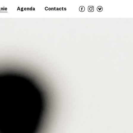
nie
Agenda
Contacts
fa
ins
vi
ce
ta
m
bo
gr
eo
ok
a
m